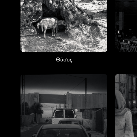
Θάσος