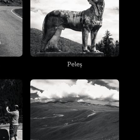
n
Peleș