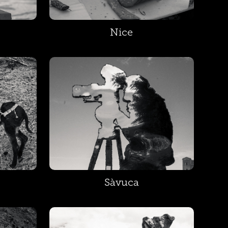
Nice
Sàvuca