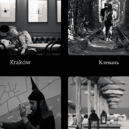
Kraków
Клевань