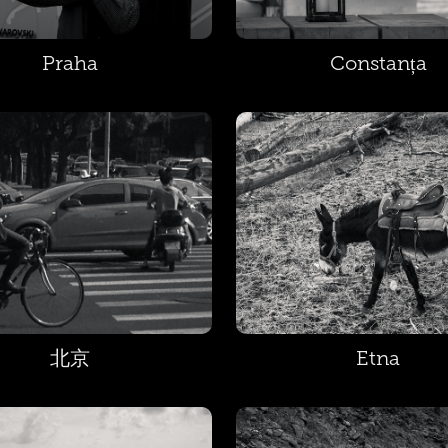
Praha
Constanța
北京
Etna