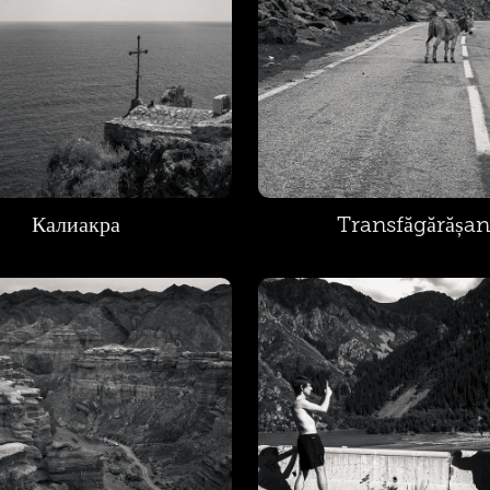
Калиакра
Transfăgărășa