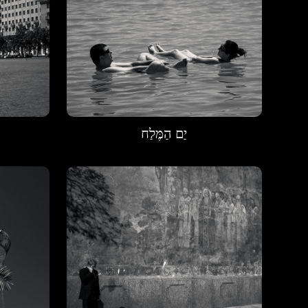
יַם הַמֶּלַח